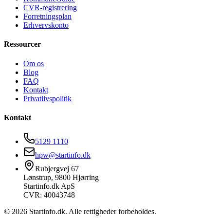
CVR-registrering
Forretningsplan
Erhvervskonto
Ressourcer
Om os
Blog
FAQ
Kontakt
Privatlivspolitik
Kontakt
5129 1110
hpw@startinfo.dk
Rubjergvej 67
Lønstrup, 9800 Hjørring
Startinfo.dk ApS
CVR: 40043748
©
2026
Startinfo.dk. Alle rettigheder forbeholdes.