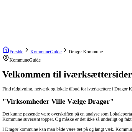
startinfo
.dk
IværksætterGuide
KommuneGuide
Arrangementer
Ordbog
Om Startinf
Kom i gang
Åbn menu
Forside
KommuneGuide
Dragør Kommune
KommuneGuide
Velkommen til iværksættersid
Find rådgivning, netværk og lokale tilbud for iværksættere i Dragø
"Virksomheder Ville Vælge Dragør"
Det kunne passende være overskriften på en analyse som Lokaleportalen
Kommune suverænt topper. Og måske er det ikke så underligt og faktisk 
I Dragør kommune kan man både være tæt på og langt væk. Kommunen l