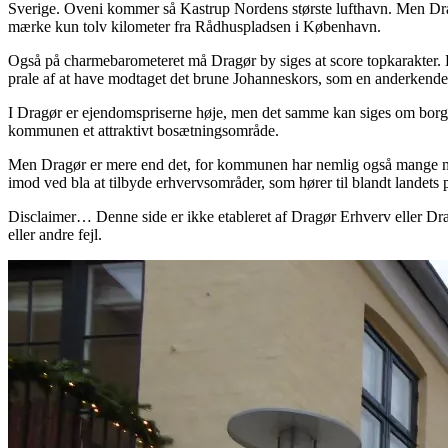
Sverige. Oveni kommer så Kastrup Nordens største lufthavn. Men Dra
mærke kun tolv kilometer fra Rådhuspladsen i København.
Også på charmebarometeret må Dragør by siges at score topkarakter.
prale af at have modtaget det brune Johanneskors, som en anderkendel
I Dragør er ejendomspriserne høje, men det samme kan siges om borge
kommunen et attraktivt bosætningsområde.
Men Dragør er mere end det, for kommunen har nemlig også mange mic
imod ved bla at tilbyde erhvervsområder, som hører til blandt landets
Disclaimer… Denne side er ikke etableret af Dragør Erhverv eller Dra
eller andre fejl.