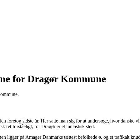
o
erne for Dragør Kommune
r Kommune.
 foretog sidste år. Her satte man sig for at undersøge, hvor danske vir
ret forståeligt, for Dragør er et fantastisk sted.
igger på Amager Danmarks tættest befolkede ø, og et trafikalt knudep