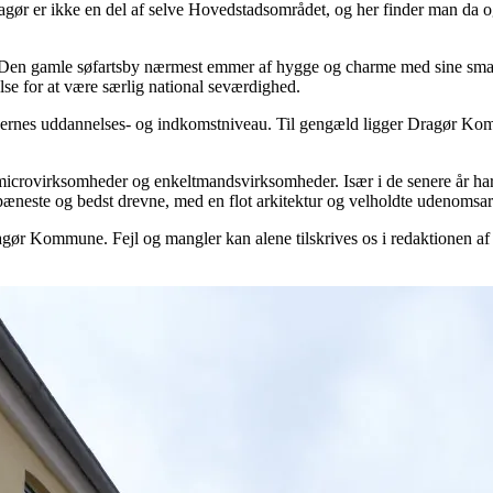
gør er ikke en del af selve Hovedstadsområdet, og her finder man da 
 Den gamle søfartsby nærmest emmer af hygge og charme med sine smal
se for at være særlig national seværdighed.
rnes uddannelses- og indkomstniveau. Til gengæld ligger Dragør Kommu
rovirksomheder og enkeltmandsvirksomheder. Især i de senere år har m
 pæneste og bedst drevne, med en flot arkitektur og velholdte udenomsar
gør Kommune. Fejl og mangler kan alene tilskrives os i redaktionen af 