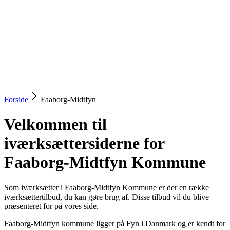
startinfo
.dk
IværksætterGuide
KommuneGuide
Arrangementer
Ordbog
Om Startinfo
Kom i gang
Åbn menu
Forside
Faaborg-Midtfyn
Velkommen til
iværksættersiderne for
Faaborg-Midtfyn Kommune
Som iværksætter i Faaborg-Midtfyn Kommune er der en række
iværksættertilbud, du kan gøre brug af. Disse tilbud vil du blive
præsenteret for på vores side.
Faaborg-Midtfyn kommune ligger på Fyn i Danmark og er kendt for