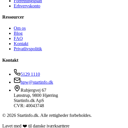
Forretningsplan
Erhvervskonto
Ressourcer
Om os
Blog
FAQ
Kontakt
Privatlivspolitik
Kontakt
5129 1110
hpw@startinfo.dk
Rubjergvej 67
Lønstrup, 9800 Hjørring
Startinfo.dk ApS
CVR: 40043748
©
2026
Startinfo.dk. Alle rettigheder forbeholdes.
Lavet med ❤️ til danske iværksættere