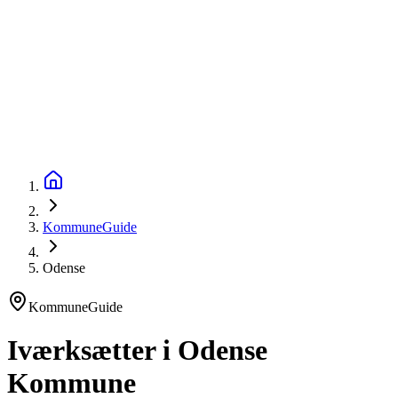
startinfo
.dk
IværksætterGuide
KommuneGuide
Arrangementer
Ordbog
Om Startinfo
Kom i gang
Åbn menu
KommuneGuide
Odense
KommuneGuide
Iværksætter i Odense
Kommune