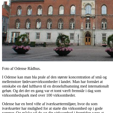
Foto af Odense Rådhus.
I Odense kan man bla prale af den største koncentration af små og
mellemstore fødevarevirksomheder i landet. Man har formået at
omskabe en død lufthavn til en droneluftsatsning med internationalt
gehør. Og det der en gang var et tomt værft fremstår i dag som
virksomhedspark med over 100 virksomheder.
Odense har en bred vifte af iværksættermiljøer, hvor du som
iværksætter har mulighed for at starte din virksomhed op i gode
rammer. Og måske vil du og din virksomhed i fremtiden være at