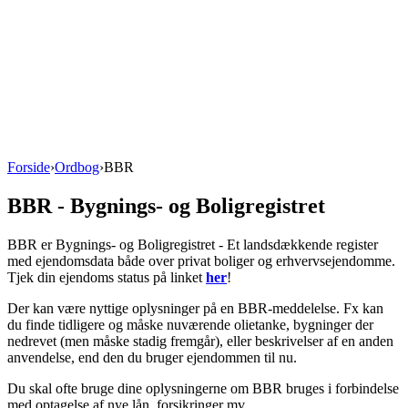
startinfo
.dk
IværksætterGuide
KommuneGuide
Arrangementer
Ordbog
Om Startinfo
Kom i gang
Åbn menu
Forside
›
Ordbog
›
BBR
BBR - Bygnings- og Boligregistret
BBR er Bygnings- og Boligregistret - Et landsdækkende register
med ejendomsdata både over privat boliger og erhvervsejendomme.
Tjek din ejendoms status på linket
her
!
Der kan være nyttige oplysninger på en BBR-meddelelse. Fx kan
du finde tidligere og måske nuværende olietanke, bygninger der
nedrevet (men måske stadig fremgår), eller beskrivelser af en anden
anvendelse, end den du bruger ejendommen til nu.
Du skal ofte bruge dine oplysningerne om BBR bruges i forbindelse
med optagelse af nye lån, forsikringer mv.