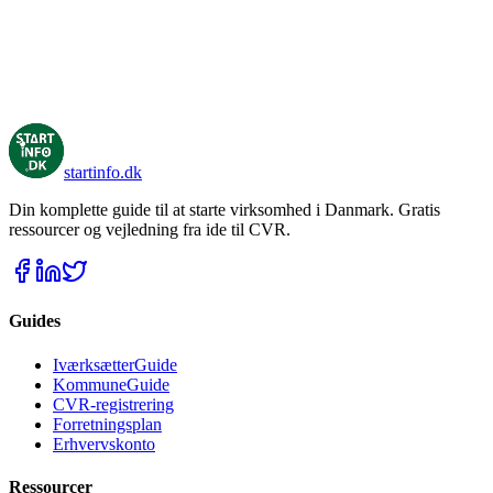
HUSK:
her!
EIFO
startinfo
.dk
Din komplette guide til at starte virksomhed i Danmark. Gratis
ressourcer og vejledning fra ide til CVR.
Guides
IværksætterGuide
KommuneGuide
CVR-registrering
Forretningsplan
Erhvervskonto
Ressourcer