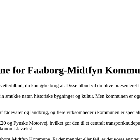
o
erne for Faaborg-Midtfyn Komm
rtilbud, du kan gøre brug af. Disse tilbud vil du blive præsenteret fo
n smukke natur, historiske bygninger og kultur. Men kommunen er også
f fødevarer og landbrug, og flere virksomheder i kommunen er specialis
 og Fynske Motorvej, hvilket gør den til et centralt transportknudepun
 økonomisk vækst.
borg-Midtfyn Kommune. Er der mangler eller fejl, er det vores ansvar i