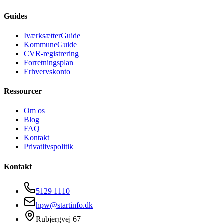
Guides
IværksætterGuide
KommuneGuide
CVR-registrering
Forretningsplan
Erhvervskonto
Ressourcer
Om os
Blog
FAQ
Kontakt
Privatlivspolitik
Kontakt
5129 1110
hpw@startinfo.dk
Rubjergvej 67