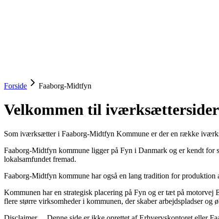
startinfo
.dk
IværksætterGuide
KommuneGuide
Arrangementer
Ordbog
Om Startinf
Kom i gang
Åbn menu
Forside
Faaborg-Midtfyn
Velkommen til iværksættersid
Som iværksætter i Faaborg-Midtfyn Kommune er der en række iværksætte
Faaborg-Midtfyn kommune ligger på Fyn i Danmark og er kendt for si
lokalsamfundet fremad.
Faaborg-Midtfyn kommune har også en lang tradition for produktion a
Kommunen har en strategisk placering på Fyn og er tæt på motorvej E20
flere større virksomheder i kommunen, der skaber arbejdspladser og
Disclaimer… Denne side er ikke oprettet af Erhvervskontoret eller Faa