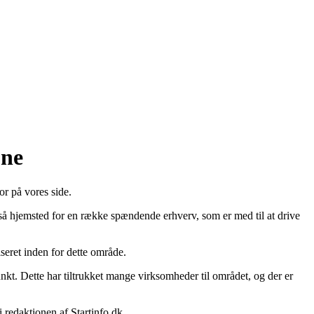
une
r på vores side.
 hjemsted for en række spændende erhverv, som er med til at drive
eret inden for dette område.
kt. Dette har tiltrukket mange virksomheder til området, og der er
 redaktionen af Startinfo.dk.