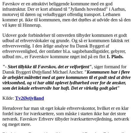
Favrskov er en attraktivt beliggende kommune med en god
infrastruktur. Der er kort afstand til "Jyllands hovedstad" i Aarhus,
motorvej til døren og veludbygget offentlig transport. Letbanen
kommer pt. ikke til kommunen, men det drøftes at udvide den så den
vil køre til Hinnerup.
Udover gode forbindelser til omverden tilbyder kommunen et godt
udbud af erhvervslokaler og grunde. Og så er kommunen faktisk ret
erhvervsvenlig. I den årlige analyse fra Dansk Byggeri af
erhvervsvenlighed, der omfatter bl.a. sagsbehandligstider, gebyrer,
udbud mv., er Faverskov kommune røget ind på en flot
1. Plads.
"- Stort tillykke til Favrskov, det er velfortjent"
, siger formand for
Dansk Byggeri Østjylland Michael Ancher. "
Kommunen har i flere
år arbejdet målrettet med at gøre kommunen til et godt sted at drive
virksomhed, og vi har altid oplevet lydhørhed over for de ønsker,
som det lokale erhvervsliv har haft. Det er virkelig godt gået"
Kilde:
Tv2Østjylland
Herudover har man sit eget lokale erhvervskontor, hvilket er en klar
fordel især for iværksættere, som måske i starten ikke har det store
netværk. Favrskov Erhverv tilbyder iværksættervejledning, netværk
og meget mere.