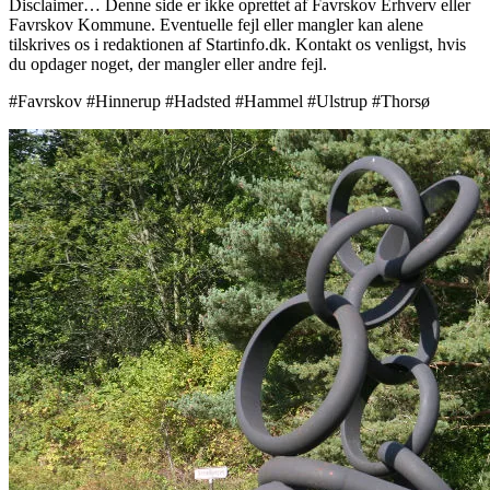
Disclaimer… Denne side er ikke oprettet af Favrskov Erhverv eller
Favrskov Kommune. Eventuelle fejl eller mangler kan alene
tilskrives os i redaktionen af Startinfo.dk. Kontakt os venligst, hvis
du opdager noget, der mangler eller andre fejl.
#Favrskov #Hinnerup #Hadsted #Hammel #Ulstrup #Thorsø