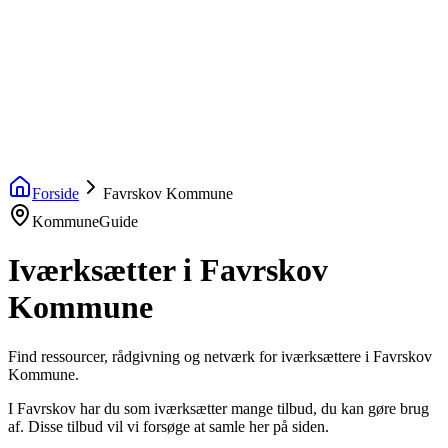
startinfo
.dk
IværksætterGuide
KommuneGuide
Arrangementer
Ordbog
Om Startinfo
Kom i gang
Åbn menu
Forside
Favrskov Kommune
KommuneGuide
Iværksætter i Favrskov
Kommune
Find ressourcer, rådgivning og netværk for iværksættere i Favrskov
Kommune.
I Favrskov har du som iværksætter mange tilbud, du kan gøre brug
af. Disse tilbud vil vi forsøge at samle her på siden.