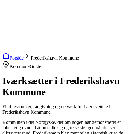
startinfo
.dk
IværksætterGuide
KommuneGuide
Arrangementer
Ordbog
Om Startinfo
Kom i gang
Åbn menu
Forside
Frederikshavn Kommune
KommuneGuide
Iværksætter i Frederikshavn
Kommune
Find ressourcer, rådgivning og netværk for iværksættere i
Frederikshavn Kommune.
Kommunen i det Nordjyske, der om nogen har demonstreret en
fabelagtig evne til at omstille sig og rejse sig igen når det ser
allersværest ud. Frederikshavn blev ramt af en gigantisk krise da