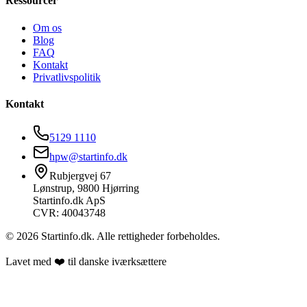
Ressourcer
Om os
Blog
FAQ
Kontakt
Privatlivspolitik
Kontakt
5129 1110
hpw@startinfo.dk
Rubjergvej 67
Lønstrup, 9800 Hjørring
Startinfo.dk ApS
CVR: 40043748
©
2026
Startinfo.dk. Alle rettigheder forbeholdes.
Lavet med ❤️ til danske iværksættere