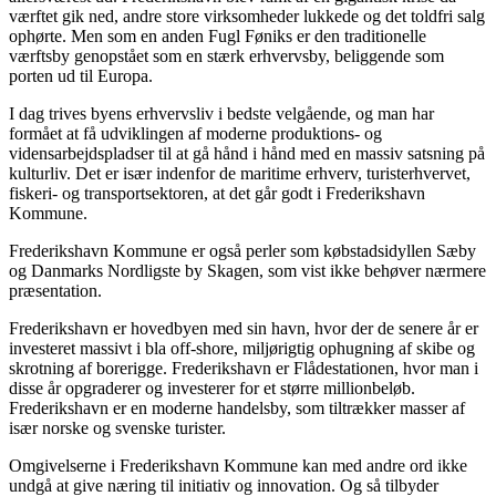
værftet gik ned, andre store virksomheder lukkede og det toldfri salg
ophørte. Men som en anden Fugl Føniks er den traditionelle
værftsby genopstået som en stærk erhvervsby, beliggende som
porten ud til Europa.
I dag trives byens erhvervsliv i bedste velgående, og man har
formået at få udviklingen af moderne produktions- og
vidensarbejdspladser til at gå hånd i hånd med en massiv satsning på
kulturliv. Det er især indenfor de maritime erhverv, turisterhvervet,
fiskeri- og transportsektoren, at det går godt i Frederikshavn
Kommune.
Frederikshavn Kommune er også perler som købstadsidyllen Sæby
og Danmarks Nordligste by Skagen, som vist ikke behøver nærmere
præsentation.
Frederikshavn er hovedbyen med sin havn, hvor der de senere år er
investeret massivt i bla off-shore, miljørigtig ophugning af skibe og
skrotning af borerigge. Frederikshavn er Flådestationen, hvor man i
disse år opgraderer og investerer for et større millionbeløb.
Frederikshavn er en moderne handelsby, som tiltrækker masser af
især norske og svenske turister.
Omgivelserne i Frederikshavn Kommune kan med andre ord ikke
undgå at give næring til initiativ og innovation. Og så tilbyder