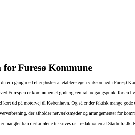
o
en for Furesø Kommune
is du er i gang med eller ønsker at etablere egen virksomhed i Furesø 
ved Furesøen er kommunen et godt og centralt udgangspunkt for en hver
med kort tid på motorvej til København. Og så er der faktisk mange gode
rhvervsforening, der afholder netværksmøder og arrangementer for komm
 mangler kan derfor alene tilskrives os i redaktionen af Startinfo.dk. 