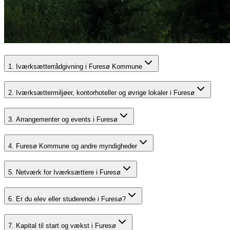
1. Iværksætterrådgivning i Furesø Kommune
2. Iværksættermiljøer, kontorhoteller og øvrige lokaler i Furesø
3. Arrangementer og events i Furesø
4. Furesø Kommune og andre myndigheder
5. Netværk for Iværksættere i Furesø
6. Er du elev eller studerende i Furesø?
7. Kapital til start og vækst i Furesø