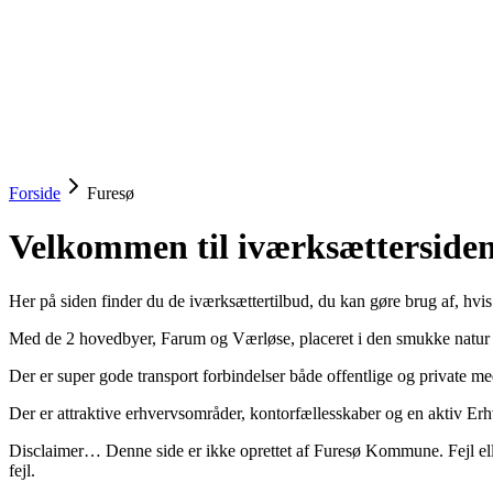
startinfo
.dk
IværksætterGuide
KommuneGuide
Arrangementer
Ordbog
Om Startinf
Kom i gang
Åbn menu
Forside
Furesø
Velkommen til iværksættersid
Her på siden finder du de iværksættertilbud, du kan gøre brug af, hv
Med de 2 hovedbyer, Farum og Værløse, placeret i den smukke natur 
Der er super gode transport forbindelser både offentlige og private 
Der er attraktive erhvervsområder, kontorfællesskaber og en aktiv E
Disclaimer… Denne side er ikke oprettet af Furesø Kommune. Fejl eller
fejl.