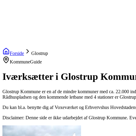
startinfo
.dk
IværksætterGuide
KommuneGuide
Arrangementer
Ordbog
Om Startinf
Kom i gang
Åbn menu
Forside
Glostrup
KommuneGuide
Iværksætter i Glostrup Kommu
Glostrup Kommune er en af de mindre kommuner med ca. 22.000 indbyg
Rådhuspladsen og den kommende letbane med 4 stationer er Glostrup et
Du kan bl.a. benytte dig af Voxeværket og Erhvervshus Hovedstaden
Disclaimer: Denne side er ikke udarbejdet af Glostrup Kommune. Eventu