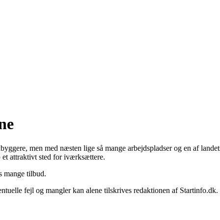
o
ne
gere, men med næsten lige så mange arbejdspladser og en af landets l
 attraktivt sted for iværksættere.
s mange tilbud.
elle fejl og mangler kan alene tilskrives redaktionen af Startinfo.dk.