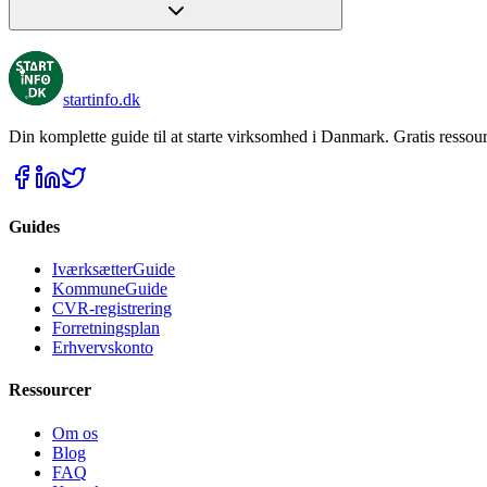
startinfo
.dk
Din komplette guide til at starte virksomhed i Danmark. Gratis ressour
Guides
IværksætterGuide
KommuneGuide
CVR-registrering
Forretningsplan
Erhvervskonto
Ressourcer
Om os
Blog
FAQ