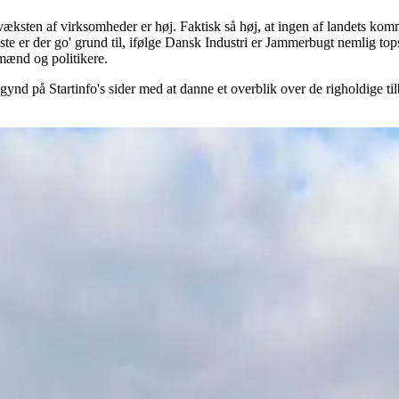
ilvæksten af virksomheder er høj. Faktisk så høj, at ingen af landets 
ste er der go' grund til, ifølge Dansk Industri er Jammerbugt nemlig t
mænd og politikere.
d på Startinfo's sider med at danne et overblik over de righoldige tilb