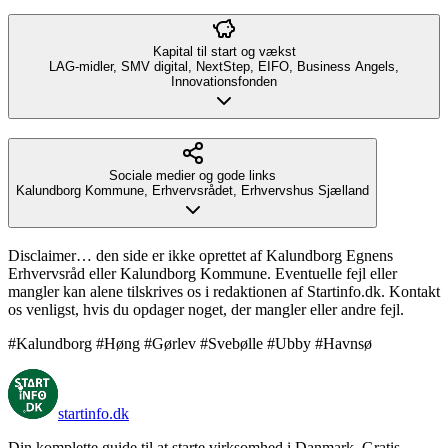
Kapital til start og vækst
LAG-midler, SMV digital, NextStep, EIFO, Business Angels,
Innovationsfonden
Sociale medier og gode links
Kalundborg Kommune, Erhvervsrådet, Erhvervshus Sjælland
Disclaimer… den side er ikke oprettet af Kalundborg Egnens
Erhvervsråd eller Kalundborg Kommune. Eventuelle fejl eller
mangler kan alene tilskrives os i redaktionen af Startinfo.dk. Kontakt
os venligst, hvis du opdager noget, der mangler eller andre fejl.
#Kalundborg #Høng #Gørlev #Svebølle #Ubby #Havnsø
startinfo
.dk
Din komplette guide til at starte virksomhed i Danmark. Gratis