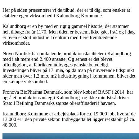
Her på siden præsenterer vi de tilbud, der er til dig, som ønsker at
etablere egen virksomhed i Kalundborg Kommune.
Kalundborg er en by med en rigtig gammel historie, der stammer
helt tilbage fra år 1170. Men tiden er bestemt ikke gået i stå og i dag
er byen et stort industrielt centrum med flere fremtrædende
virksomheder.
Novo Nordisk har omfattende produktionsfaciliteter i Kalundborg
med i alt mere end 2.400 ansatte. Og senest er det blevet
offenliggjort, at fabrikken udbygges ganske betydeligt.
Investeringen bliver på 17. mia, og da man på nuværende tidspunkt
råder man over 1,2 mio. m2 industribygning i kommunen, bliver det
en kæmpe virksomhed.
Pronova BioPharma Danmark, som blev købt af BASF i 2014, har
også et produktionsanlæg i Kalundborg. og ikke mindst så driver
Statoil Refining Danmarks største olieraffinaderi i havnen.
Kalundborg Kommune er arbejdsplads for ca. 19.000 job, hvoraf de
13.000 er i den private sektor. Indbyggertallet ligger ret stabilt på ca.
48.000.