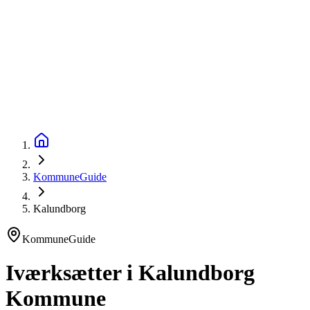
startinfo
.dk
IværksætterGuide
KommuneGuide
Arrangementer
Ordbog
Om Startinfo
Kom i gang
Åbn menu
KommuneGuide
Kalundborg
KommuneGuide
Iværksætter i Kalundborg
Kommune