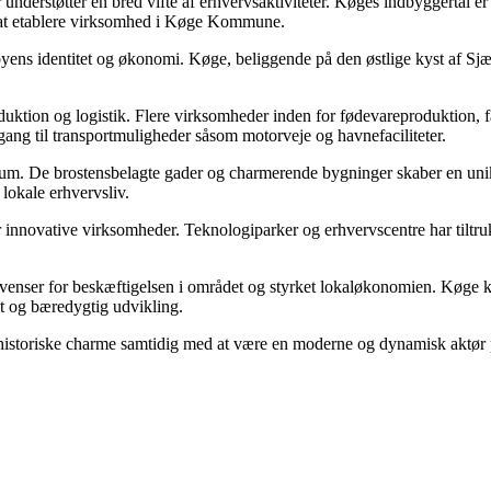
understøtter en bred vifte af erhvervsaktiviteter. Køges indbyggertal e
ker at etablere virksomhed i Køge Kommune.
byens identitet og økonomi. Køge, beliggende på den østlige kyst af Sjæll
duktion og logistik. Flere virksomheder inden for fødevareproduktion, 
gang til transportmuligheder såsom motorveje og havnefaciliteter.
trum. De brostensbelagte gader og charmerende bygninger skaber en unik
t lokale erhvervsliv.
r innovative virksomheder. Teknologiparker og erhvervscentre har tiltruk
ekvenser for beskæftigelsen i området og styrket lokaløkonomien. Køge 
st og bæredygtig udvikling.
historiske charme samtidig med at være en moderne og dynamisk aktør på