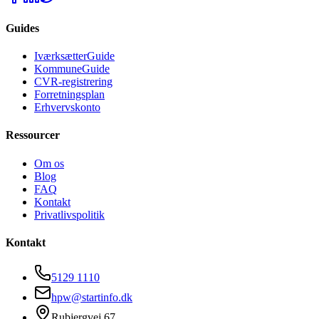
Guides
IværksætterGuide
KommuneGuide
CVR-registrering
Forretningsplan
Erhvervskonto
Ressourcer
Om os
Blog
FAQ
Kontakt
Privatlivspolitik
Kontakt
5129 1110
hpw@startinfo.dk
Rubjergvej 67