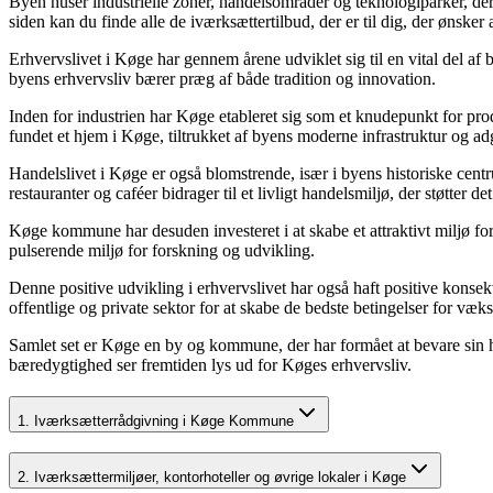
Byen huser industrielle zoner, handelsområder og teknologiparker, der 
siden kan du finde alle de iværksættertilbud, der er til dig, der øns
Erhvervslivet i Køge har gennem årene udviklet sig til en vital del af 
byens erhvervsliv bærer præg af både tradition og innovation.
Inden for industrien har Køge etableret sig som et knudepunkt for pro
fundet et hjem i Køge, tiltrukket af byens moderne infrastruktur og ad
Handelslivet i Køge er også blomstrende, især i byens historiske cen
restauranter og caféer bidrager til et livligt handelsmiljø, der støtter de
Køge kommune har desuden investeret i at skabe et attraktivt miljø fo
pulserende miljø for forskning og udvikling.
Denne positive udvikling i erhvervslivet har også haft positive kons
offentlige og private sektor for at skabe de bedste betingelser for væk
Samlet set er Køge en by og kommune, der har formået at bevare sin 
bæredygtighed ser fremtiden lys ud for Køges erhvervsliv.
1. Iværksætterrådgivning i Køge Kommune
2. Iværksættermiljøer, kontorhoteller og øvrige lokaler i Køge