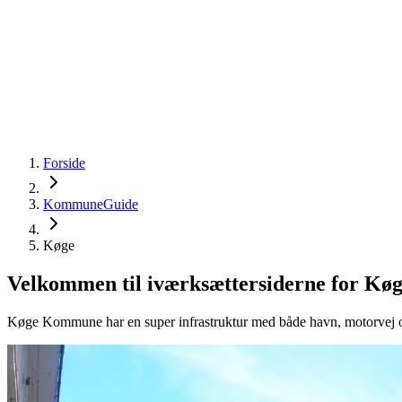
startinfo
.dk
IværksætterGuide
KommuneGuide
Arrangementer
Ordbog
Om Startinf
Kom i gang
Åbn menu
Forside
KommuneGuide
Køge
Velkommen til iværksættersiderne for K
Køge Kommune har en super infrastruktur med både havn, motorvej og je