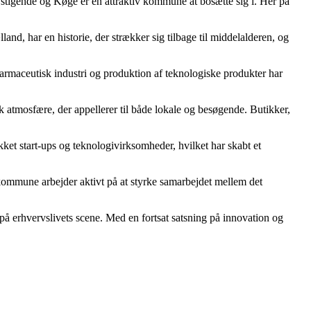
r stigende og Køge er en attraktiv kommune at bosætte sig i. Her på
and, har en historie, der strækker sig tilbage til middelalderen, og
farmaceutisk industri og produktion af teknologiske produkter har
 atmosfære, der appellerer til både lokale og besøgende. Butikker,
ket start-ups og teknologivirksomheder, hvilket har skabt et
kommune arbejder aktivt på at styrke samarbejdet mellem det
 erhvervslivets scene. Med en fortsat satsning på innovation og