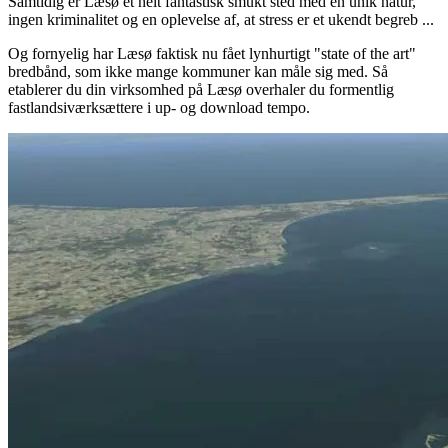
Samtidig er Læsø et helt fantastisk smukt sted med en unik natur,
ingen kriminalitet og en oplevelse af, at stress er et ukendt begreb ...
Og fornyelig har Læsø faktisk nu fået lynhurtigt "state of the art"
bredbånd, som ikke mange kommuner kan måle sig med. Så
etablerer du din virksomhed på Læsø overhaler du formentlig
fastlandsiværksættere i up- og download tempo.