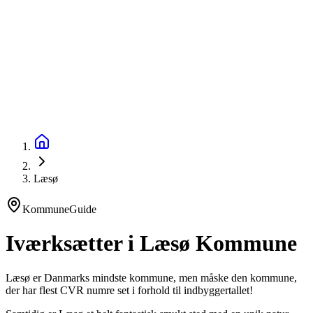
startinfo
.dk
IværksætterGuide
KommuneGuide
Arrangementer
Ordbog
Om Startinfo
Kom i gang
Åbn menu
Læsø
KommuneGuide
Iværksætter i Læsø Kommune
Læsø er Danmarks mindste kommune, men måske den kommune,
der har flest CVR numre set i forhold til indbyggertallet!