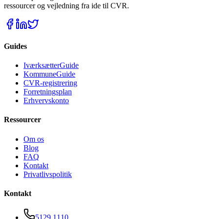
ressourcer og vejledning fra ide til CVR.
Guides
IværksætterGuide
KommuneGuide
CVR-registrering
Forretningsplan
Erhvervskonto
Ressourcer
Om os
Blog
FAQ
Kontakt
Privatlivspolitik
Kontakt
5129 1110