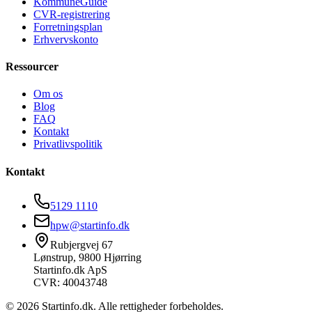
KommuneGuide
CVR-registrering
Forretningsplan
Erhvervskonto
Ressourcer
Om os
Blog
FAQ
Kontakt
Privatlivspolitik
Kontakt
5129 1110
hpw@startinfo.dk
Rubjergvej 67
Lønstrup, 9800 Hjørring
Startinfo.dk ApS
CVR: 40043748
©
2026
Startinfo.dk. Alle rettigheder forbeholdes.