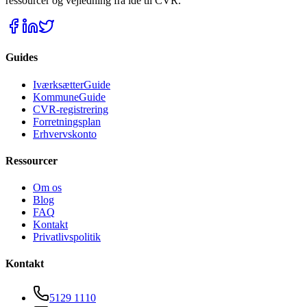
ressourcer og vejledning fra ide til CVR.
Guides
IværksætterGuide
KommuneGuide
CVR-registrering
Forretningsplan
Erhvervskonto
Ressourcer
Om os
Blog
FAQ
Kontakt
Privatlivspolitik
Kontakt
5129 1110