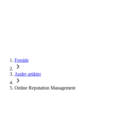
startinfo
.dk
IværksætterGuide
KommuneGuide
Arrangementer
Ordbog
Om Startinfo
Kom i gang
Åbn menu
Forside
Andre artikler
Online Reputation Management