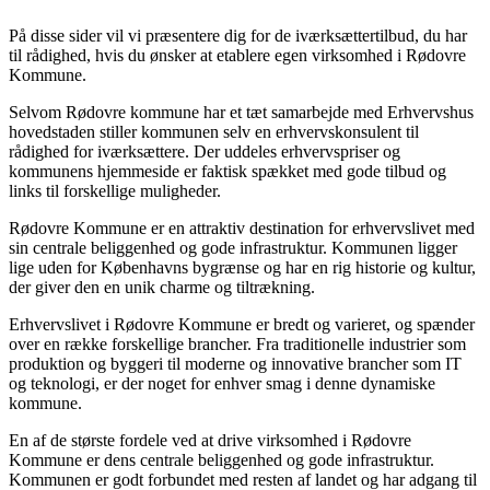
På disse sider vil vi præsentere dig for de iværksættertilbud, du har
til rådighed, hvis du ønsker at etablere egen virksomhed i Rødovre
Kommune.
Selvom Rødovre kommune har et tæt samarbejde med Erhvervshus
hovedstaden stiller kommunen selv en erhvervskonsulent til
rådighed for iværksættere. Der uddeles erhvervspriser og
kommunens hjemmeside er faktisk spækket med gode tilbud og
links til forskellige muligheder.
Rødovre Kommune er en attraktiv destination for erhvervslivet med
sin centrale beliggenhed og gode infrastruktur. Kommunen ligger
lige uden for Københavns bygrænse og har en rig historie og kultur,
der giver den en unik charme og tiltrækning.
Erhvervslivet i Rødovre Kommune er bredt og varieret, og spænder
over en række forskellige brancher. Fra traditionelle industrier som
produktion og byggeri til moderne og innovative brancher som IT
og teknologi, er der noget for enhver smag i denne dynamiske
kommune.
En af de største fordele ved at drive virksomhed i Rødovre
Kommune er dens centrale beliggenhed og gode infrastruktur.
Kommunen er godt forbundet med resten af landet og har adgang til