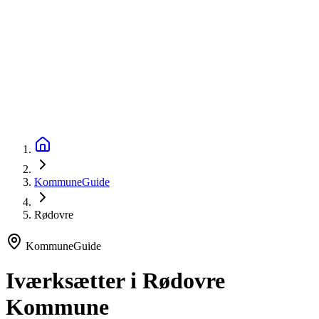
startinfo
.dk
IværksætterGuide
KommuneGuide
Arrangementer
Ordbog
Om Startinfo
Kom i gang
Åbn menu
KommuneGuide
Rødovre
KommuneGuide
Iværksætter i Rødovre
Kommune