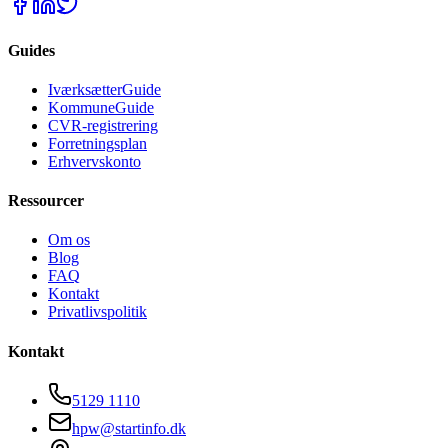
Guides
IværksætterGuide
KommuneGuide
CVR-registrering
Forretningsplan
Erhvervskonto
Ressourcer
Om os
Blog
FAQ
Kontakt
Privatlivspolitik
Kontakt
5129 1110
hpw@startinfo.dk