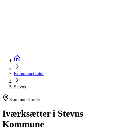
startinfo
.dk
IværksætterGuide
KommuneGuide
Arrangementer
Ordbog
Om Startinfo
Kom i gang
Åbn menu
KommuneGuide
Stevns
KommuneGuide
Iværksætter i Stevns
Kommune