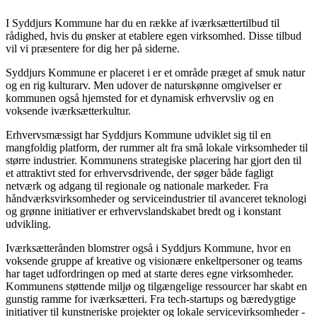
I Syddjurs Kommune har du en række af iværksættertilbud til
rådighed, hvis du ønsker at etablere egen virksomhed. Disse tilbud
vil vi præsentere for dig her på siderne.
Syddjurs Kommune er placeret i er et område præget af smuk natur
og en rig kulturarv. Men udover de naturskønne omgivelser er
kommunen også hjemsted for et dynamisk erhvervsliv og en
voksende iværksætterkultur.
Erhvervsmæssigt har Syddjurs Kommune udviklet sig til en
mangfoldig platform, der rummer alt fra små lokale virksomheder til
større industrier. Kommunens strategiske placering har gjort den til
et attraktivt sted for erhvervsdrivende, der søger både fagligt
netværk og adgang til regionale og nationale markeder. Fra
håndværksvirksomheder og serviceindustrier til avanceret teknologi
og grønne initiativer er erhvervslandskabet bredt og i konstant
udvikling.
Iværksætterånden blomstrer også i Syddjurs Kommune, hvor en
voksende gruppe af kreative og visionære enkeltpersoner og teams
har taget udfordringen op med at starte deres egne virksomheder.
Kommunens støttende miljø og tilgængelige ressourcer har skabt en
gunstig ramme for iværksætteri. Fra tech-startups og bæredygtige
initiativer til kunstneriske projekter og lokale servicevirksomheder -