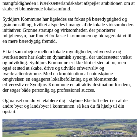
mangfoldigheden i iværksætterlandskabet afspejler ambitionen om at
skabe et blomstrende lokalsamfund.
Syddjurs Kommune har ligeledes sat fokus på bæredygtighed og
grøn omstilling, hvilket afspejles i mange af de lokale virksomheders
initiativer. Grønne startups og virksomheder, der prioriterer
miljøhensyn, har fundet fodfæste i kommunen og bidrager aktivt til
en mere bæredygtig fremtid.
Et tæt samarbejde mellem lokale myndigheder, erhvervsliv og
iværksættere har skabt en dynamisk synergi, der understøtter vækst
og udvikling. Syddjurs Kommune er ikke blot et sted at bo, men
også et sted at skabe, drive og udvikle erhvervsliv og
iværksætterdrømme. Med en kombination af naturskønne
omgivelser, en engageret lokalbefolkning og et blomstrende
erhvervsliv er Syddjurs Kommune en attraktiv destination for dem,
der søger både personlig og professionel succes.
Og uanset om du vil etablere dig i skønne Ebeltoft eller i en af de
andre byer og landsbyer i kommunen, så kan du få hjælp til din
opstart.