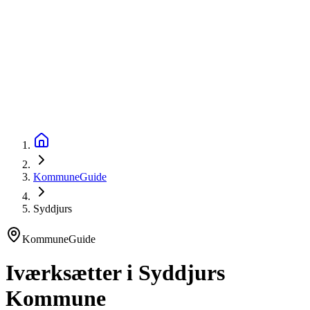
startinfo
.dk
IværksætterGuide
KommuneGuide
Arrangementer
Ordbog
Om Startinfo
Kom i gang
Åbn menu
KommuneGuide
Syddjurs
KommuneGuide
Iværksætter i Syddjurs
Kommune