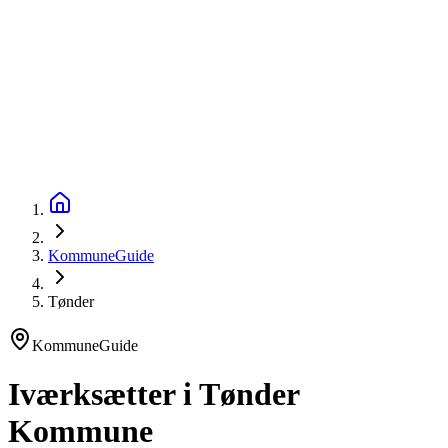
startinfo
.dk
IværksætterGuide
KommuneGuide
Arrangementer
Ordbog
Om Startinfo
Kom i gang
Åbn menu
KommuneGuide
Tønder
KommuneGuide
Iværksætter i Tønder
Kommune