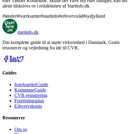
eller Tønder Kommune. Skulle der være fejl eller mangler, kan det
alene tilskrives os i redaktionen af Startinfo.dk.
#tønder
#iværksætter
#startinfo
#erhvervsråd
#sydjylland
startinfo
.dk
Din komplette guide til at starte virksomhed i Danmark. Gratis
ressourcer og vejledning fra ide til CVR.
Guides
IværksætterGuide
KommuneGuide
CVR-registrering
Forretningsplan
Erhvervskonto
Ressourcer
Om os