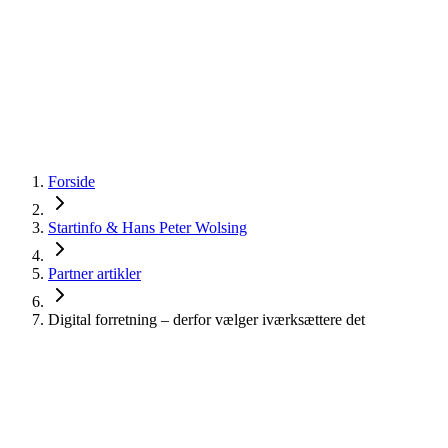
startinfo
.dk
IværksætterGuide
KommuneGuide
Arrangementer
Ordbog
Om Startinf
Kom i gang
Åbn menu
Forside
Startinfo & Hans Peter Wolsing
Partner artikler
Digital forretning – derfor vælger iværksættere det