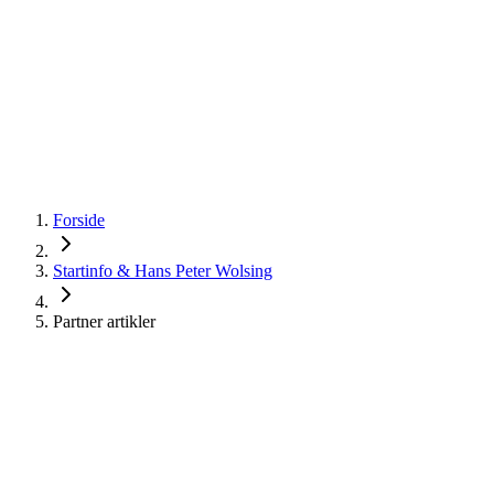
startinfo
.dk
IværksætterGuide
KommuneGuide
Arrangementer
Ordbog
Om Startinfo
Kom i gang
Åbn menu
Forside
Startinfo & Hans Peter Wolsing
Partner artikler
Partner artikler om
iværksætteri
Klik på overskriften af den artikel du gerne vil læse. Så åbner den i