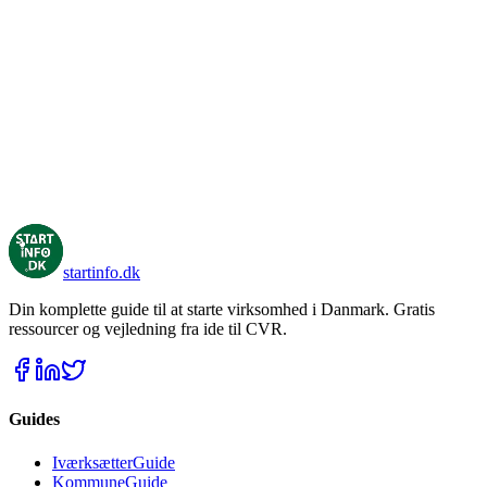
->
Hvordan får jeg et CVR nummer?
->
Hvad vil det sige at blive selvstændig?
->
Start virksomhed på dagpenge
->
Hvad skal mit firma hedde?
->
Anpartsselskab ApS
->
Forretningsplan for iværksættere
->
Interessentskab I/S
->
Regnskab
->
Iværksætterådgivning i København
->
Har du problemer med at få en erhvervskonto?
startinfo
.dk
Din komplette guide til at starte virksomhed i Danmark. Gratis
ressourcer og vejledning fra ide til CVR.
Guides
IværksætterGuide
KommuneGuide