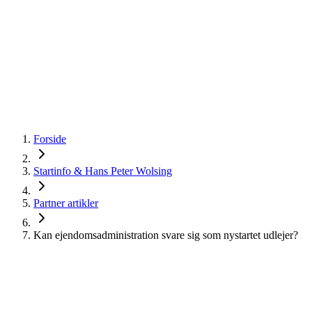
startinfo
.dk
IværksætterGuide
KommuneGuide
Arrangementer
Ordbog
Om Startinfo
Kom i gang
Åbn menu
Forside
Startinfo & Hans Peter Wolsing
Partner artikler
Kan ejendomsadministration svare sig som nystartet udlejer?