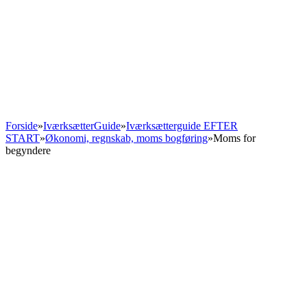
startinfo
.dk
IværksætterGuide
KommuneGuide
Arrangementer
Ordbog
Om Startinfo
Kom i gang
Åbn menu
Forside
»
IværksætterGuide
»
Iværksætterguide EFTER
START
»
Økonomi, regnskab, moms bogføring
»
Moms for
begyndere
FØR START
UNDER START
EFTER START
IT sikkerhed for iværksættere
Ansættelse af medarbejdere
Eksport