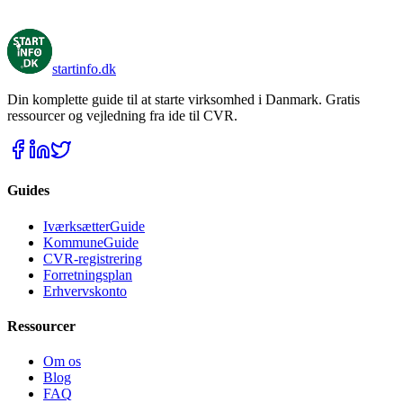
moms for begyndere - afregning af moms - hvordan fungerer moms?
startinfo
.dk
Din komplette guide til at starte virksomhed i Danmark. Gratis
ressourcer og vejledning fra ide til CVR.
Guides
IværksætterGuide
KommuneGuide
CVR-registrering
Forretningsplan
Erhvervskonto
Ressourcer
Om os
Blog
FAQ