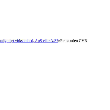
o
onligt ejet virksomhed, ApS eller A/S?
»
Firma uden CVR
 2026