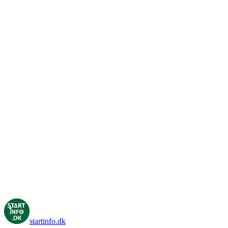
Freela
startinfo
.dk