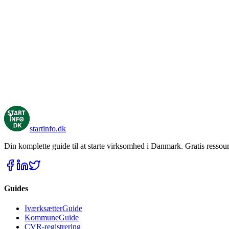
Marketing Mix og de 4 P'er
Hvordan får jeg fat i kunderne?
Hvem er mine kunder?
Elevatortalen
Logo og grafisk identitet
Online Markedsføring
Linkbuilding for iværksættere
Offline Markedsføring
startinfo
.dk
Din komplette guide til at starte virksomhed i Danmark. Gratis ressour
Guides
IværksætterGuide
KommuneGuide
CVR-registrering