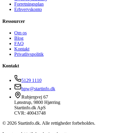
Forretningsplan
Erhvervskonto
Ressourcer
Om os
Blog
FAQ
Kontakt
Privatlivspolitik
Kontakt
5129 1110
hpw@startinfo.dk
Rubjergvej 67
Lønstrup, 9800 Hjørring
Startinfo.dk ApS
CVR: 40043748
©
2026
Startinfo.dk. Alle rettigheder forbeholdes.