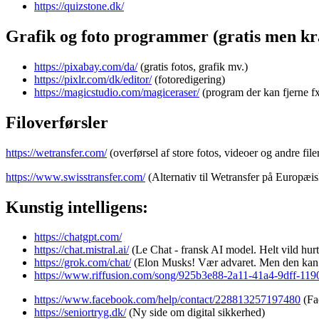
https://quizstone.dk/
Grafik og foto programmer (gratis men kræ
https://pixabay.com/da/
(gratis fotos, grafik mv.)
https://pixlr.com/dk/editor/
(fotoredigering)
https://magicstudio.com/magiceraser/
(program der kan fjerne fx.
Filoverførsler
https://wetransfer.com/
(overførsel af store fotos, videoer og andre file
https://www.swisstransfer.com/
(Alternativ til Wetransfer på Europæis
Kunstig intelligens:
https://chatgpt.com/
https://chat.mistral.ai/
(Le Chat - fransk AI model. Helt vild hurt
https://grok.com/chat/
(Elon Musks! Vær advaret. Men den kan a
https://www.riffusion.com/song/925b3e88-2a11-41a4-9dff-11
https://www.facebook.com/help/contact/228813257197480
(Fa
https://seniortryg.dk/
(Ny side om digital sikkerhed)