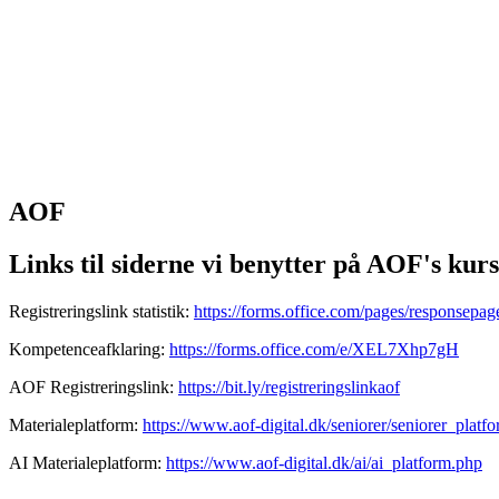
startinfo
.dk
IværksætterGuide
KommuneGuide
Arrangementer
Ordbog
Om Startinf
Kom i gang
Åbn menu
AOF
Links til siderne vi benytter på AOF's kur
Registreringslink statistik:
https://forms.office.com/pages/responsepag
Kompetenceafklaring:
https://forms.office.com/e/XEL7Xhp7gH
AOF Registreringslink:
https://bit.ly/registreringslinkaof
Materialeplatform:
https://www.aof-digital.dk/seniorer/seniorer_platf
AI Materialeplatform:
https://www.aof-digital.dk/ai/ai_platform.php