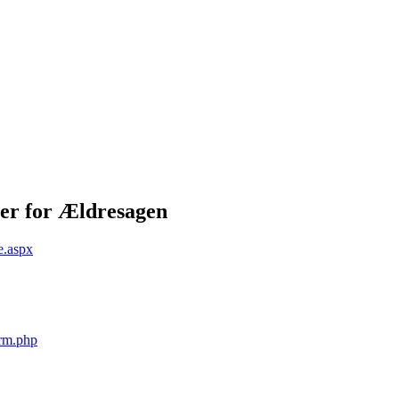
o
ser for Ældresagen
e.aspx
orm.php