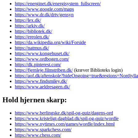
https://energinet.dk/energisystem_fullscreen/
https://www.google.com/maps
https://www.dr.dk/drtv/gensyn
https://lex.dk/
https://arkiv.dk/
https://bibliotek.dk/
https://ereolen.dk/
https://da.wikipedia.org/wiki/Forside
https://natmus.dk/
https://www.kongehuset.dk/
https://www.ordbogen.com/
https://dk.pinterest.com/
https://fjernleje.filmstriben.dk/
(kræver Biblioteks login)
https://aof.dk/aftenskole?hideOngoing=true&regions=Nordjyl
https://www.findsmiley.dk/
https://www.aeldresagen.dk/
Hold hjernen skarp:
https://www.berlingske.dk/spil-og-quiz/dagens-ord
https://www.kristeligt-dagblad.dk/spil-og-quiz/wordle
https://www.nytimes.com/games/wordle/index.html
https://www.sparkchess.com/
https://www.chess.com/