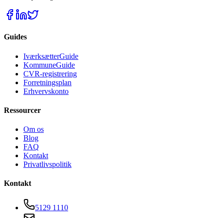
Guides
IværksætterGuide
KommuneGuide
CVR-registrering
Forretningsplan
Erhvervskonto
Ressourcer
Om os
Blog
FAQ
Kontakt
Privatlivspolitik
Kontakt
5129 1110