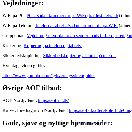
Vejledninger:
WiFi på PC:
PC - Sådan kommer du på WiFi (trådløst netværk)
(åbner
WiFi på Telefon:
Telefon / Tablet - Sådan kommer du på WiFi
(åbner 
Gruppemail:
Vejledning i hvordan man sender mails til flere på en ga
Kopiering:
Kopiering på telefon og tablets.
Sikkerhedskopiering:
Sikkerhedskopiering af fotos på telefon
Hverdags video guides:
https://www.youtube.com/@hverdagsvideoguides
Øvrige AOF tilbud:
AOF Nordjylland:
https://aof-rn.dk/
Kurser, foredrag mv. i Nordjylland:
https://aof.dk/aftenskole?hideO
Gode, sjove og nyttige hjemmesider: