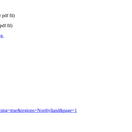
 pdf fil)
pdf fil)
ng.
ngoing=true&regions=Nordjylland&page=1