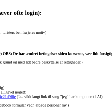
ver ofte login):
 turisters ben fra jeres motiv)
r)
OBS: De har ændret betingelser siden kurserne, vær lidt forsigt
k grund og med lidt bedre beskyttelse af rettigheder.)
ig)
lligevel noget!)
90c21d9f8e
(Ja.. vildt langt link til sang "jeg" har komponeret i AI)
cebook formular vedr. afdøde personer mv.)