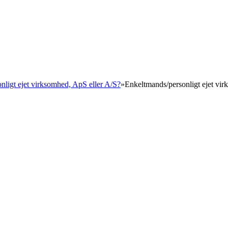
o
onligt ejet virksomhed, ApS eller A/S?
»
Enkeltmands/personligt ejet vi
 2026