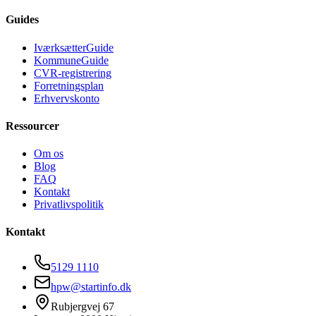
Guides
IværksætterGuide
KommuneGuide
CVR-registrering
Forretningsplan
Erhvervskonto
Ressourcer
Om os
Blog
FAQ
Kontakt
Privatlivspolitik
Kontakt
5129 1110
hpw@startinfo.dk
Rubjergvej 67