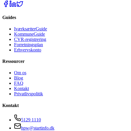
Guides
IværksætterGuide
KommuneGuide
CVR-registrering
Forretningsplan
Erhvervskonto
Ressourcer
Om os
Blog
FAQ
Kontakt
Privatlivspolitik
Kontakt
5129 1110
hpw@startinfo.dk